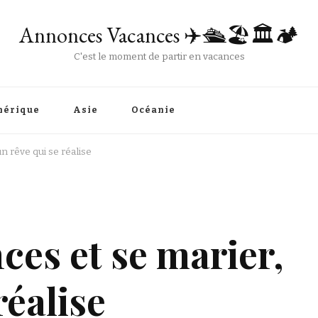
Annonces Vacances ✈️🛳️🏖️🏛️🏕️
C'est le moment de partir en vacances
érique
Asie
Océanie
un rêve qui se réalise
ces et se marier,
réalise